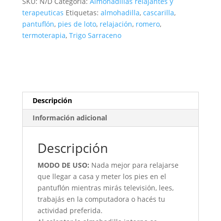
SKU:
N/D
Categoría:
Almohadillas relajantes y
terapeuticas
Etiquetas:
almohadilla
,
cascarilla
,
pantuflón
,
pies de loto
,
relajación
,
romero
,
termoterapia
,
Trigo Sarraceno
Descripción
Información adicional
Descripción
MODO DE USO:
Nada mejor para relajarse
que llegar a casa y meter los pies en el
pantuflón mientras mirás televisión, lees,
trabajás en la computadora o hacés tu
actividad preferida.