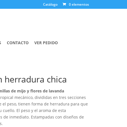
Catálogo
0 elementos
S
CONTACTO
VER PEDIDO
n herradura chica
illas de mijo y flores de lavanda
opical mecánico, divididas en tres secciones
e el peso, tienen forma de herradura para que
 cuello. El peso y el aroma de esta
jes de inmediato. Estampadas con diseños de
s.