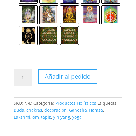
Tapices
Añadir al pedido
cantidad
SKU:
N/D
Categoría:
Productos Holísticos
Etiquetas:
Buda
,
chakras
,
decoración
,
Ganesha
,
Hamsa
,
Lakshmi
,
om
,
tapiz
,
yin yang
,
yoga