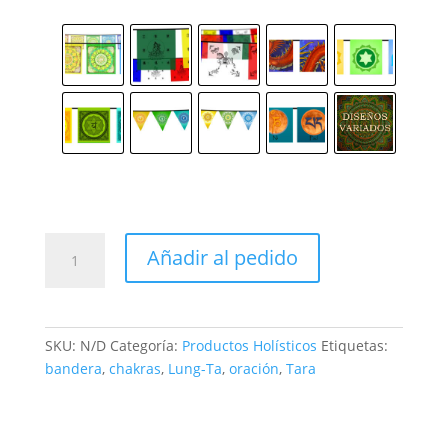
Banderas
Añadir al pedido
de
Oración
cantidad
SKU:
N/D
Categoría:
Productos Holísticos
Etiquetas:
bandera
,
chakras
,
Lung-Ta
,
oración
,
Tara